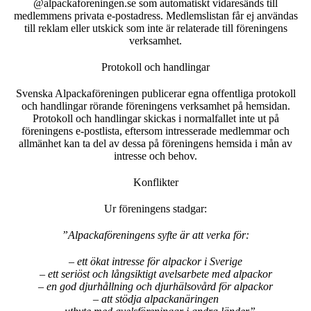
@alpackaforeningen.se som automatiskt vidaresänds till
medlemmens privata e-postadress. Medlemslistan får ej användas
till reklam eller utskick som inte är relaterade till föreningens
verksamhet.
Protokoll och handlingar
Svenska Alpackaföreningen publicerar egna offentliga protokoll
och handlingar rörande föreningens verksamhet på hemsidan.
Protokoll och handlingar skickas i normalfallet inte ut på
föreningens e-postlista, eftersom intresserade medlemmar och
allmänhet kan ta del av dessa på föreningens hemsida i mån av
intresse och behov.
Konflikter
Ur föreningens stadgar:
”Alpackaföreningens syfte är att verka för:
– ett ökat intresse för alpackor i Sverige
– ett seriöst och långsiktigt avelsarbete med alpackor
– en god djurhållning och djurhälsovård för alpackor
– att stödja alpackanäringen