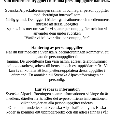
som medlem en trygghet i hur dina personuppgifter hanteras.
Svenska Alpackaföreningen samlar in och lagrar personuppgifter
med “berättigat intresse” som
rättslig grund. Det ligger i både organisationens och medlemmens
intresse att dessa uppgifter
sparas. Läs mer om varför vi sparar personuppgifter och hur vi
använder dem under rubriken
“Varför vi behöver dina personuppgifter”.
Hantering av personuppgifter
När du blir medlem i Svenska Alpackaföreningen kommer vi att
spara de personuppgifter du
lämnar. De uppgifterna kan vara namn, adress, telefonnummer
och e-postadress, adress till hemsida och ev. uppfödarprefix. Vi
kan även komma att komplettera/uppdatera dessa uppgifter i
efterhand. En anmälan till Svenska Alpackaföreningen är
personlig.
Hur vi sparar information
Svenska Alpackaföreningen sparar informationen så länge du är
medlem, därefter i 2 år. Efter det avpersonifieras informationen,
vilket betyder att alla personuppgifter raderas.
Om du har undertecknat Svenska Alpackaföreningens Etiska
koder så kommer ditt uppfödarprefix och din adress finnas i vår