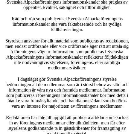
Svenska Alpackaföreningens informationskanaler ska präglas av
öppenhet, kvalitet, saklighet och tillförlitlighet.
Råd och rön som publiceras i Svenska Alpackaföreningens
informationskanaler ska vara faktabaserade och ha tydliga
källhänvisningar.
Styrelsen ansvarar för allt material som publiceras av redaktionen,
men endast ordförande eller vice ordförande äger rätt att uttala sig
å föreningens vägnar. Information som publiceras i Svenska
Alpackaföreningens informationskanaler reflekterar följdaktligen
inte nödvändigtvis styrelsens, föreningens, eller samtliga
medlemmars åsikter.
I dagsläget gör Svenska Alpackaföreningens styrelse
bedömningen att de medlemmar som är i störst behov av stöd och
information är våra nya och framtida medlemmar. Information
som publiceras i föreningens informationskanaler bör med detta i
åtanke vara framåtsyftande, och handla om sådant som bedöms
vara av intresse för majoriteten av föreningens medlemmar.
Redaktionen har inte till uppgift att publicera artiklar som skickas
in av föreningens medlemmar eller allmänheten, men får efter
styrelsens godkännande ta in gästskribenter för framtagning av
redaktionellt material.