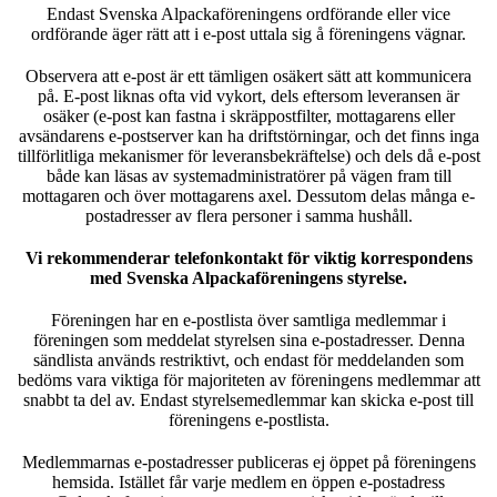
Endast Svenska Alpackaföreningens ordförande eller vice
ordförande äger rätt att i e-post uttala sig å föreningens vägnar.
Observera att e-post är ett tämligen osäkert sätt att kommunicera
på. E-post liknas ofta vid vykort, dels eftersom leveransen är
osäker (e-post kan fastna i skräppostfilter, mottagarens eller
avsändarens e-postserver kan ha driftstörningar, och det finns inga
tillförlitliga mekanismer för leveransbekräftelse) och dels då e-post
både kan läsas av systemadministratörer på vägen fram till
mottagaren och över mottagarens axel. Dessutom delas många e-
postadresser av flera personer i samma hushåll.
Vi rekommenderar telefonkontakt för viktig korrespondens
med Svenska Alpackaföreningens styrelse.
Föreningen har en e-postlista över samtliga medlemmar i
föreningen som meddelat styrelsen sina e-postadresser. Denna
sändlista används restriktivt, och endast för meddelanden som
bedöms vara viktiga för majoriteten av föreningens medlemmar att
snabbt ta del av. Endast styrelsemedlemmar kan skicka e-post till
föreningens e-postlista.
Medlemmarnas e-postadresser publiceras ej öppet på föreningens
hemsida. Istället får varje medlem en öppen e-postadress