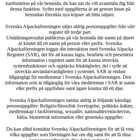
kartfunktion på vår hemsida, du kan när du vill avanmäla dig från
denna funktion. Syftet med uppgifterna är att genom listan på
hemsidan förenkla nya köpare att hitta säljare.
Svenska Alpackaföreningen säljer aldrig personuppgifter från vårt
register till tredje part.
Utställningsresultat publiceras på vår hemsida där namn på djuret
är knutet till ett namn på person eller prefix. Svenska
Alpackaföreningen loggar din interaktion med Svenska Alpacka
Registret (SAR), det för att kunna lagra, bearbeta och presentera
information i registret samt för att kunna utveckla
systemfunktioner och upptäcka felaktigheter, det i syfte att
utveckla användarvänligheten i systemet. SAR är endast
tillgängligt för medlemmar i Svenska Alpackaföreningen. Den
information som är tillgänglig för våra medlemmar i SAR är namn
eller prefix på uppfödare samt ägare knutna till ett djur.
Svenska Alpackaföreningen samlar aldrig in följande känsliga
personuppgifter: Religiös/filosofisk övertygelse, politiska åsikter,
medlemskap i fackförening, sexualliv, nationalitet/etnicitet/ras,
hälsa, biometrisk information eller genetiska uppgifter.
Du kan alltid kontakta Svenska Alpackaföreningen för att få veta
vilka uppgifter som föreningen har om dig samt för att få dina