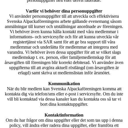
personuppgifter helt eller delvis raderade.
Varför vi behöver dina personuppgifter
Vi använder personuppgifter till att utveckla och effektivisera
Svenska Alpackaföreningens arbete gällande evenemang såsom
anmälningar till kurser och utställningar anordnade av föreningen.
Vi behöver även kunna hålla kontakt med våra medlemmar i
informations- och servicesyfte och för att kunna utveckla vår
registertjänst via SAR samt för att ge bra support till våra
medlemmar och underlätta för medlemmar att integrera med
varandra. Vi behöver även dessa uppgifter för att se vilket slags
medlemskap t. ex. person, eller familjemedlemskap för att
årsavgiften till föreningen blir korrekt debiterad. Vi använder även
uppgifterna till att avgöra aktuell röstlängd (om årsavgiften är
erlagd) samt skriva ut medlemslistan inför årsmötet.
Kommunikation
När du blir medlem kan Svenska Alpackaföreningen komma att
kontakta dig via telefon/sms eller e-post i servicesyfte. Om du inte
vill bli kontaktad via dessa kanaler kan du kontakta oss så tar vi
bort dina kontaktuppgifter.
Kontaktinformation
Om du har frågor om dina uppgifter eller det som tas upp i denna
policy, vill ändra eller radera dina uppgifter, eller framföra ett